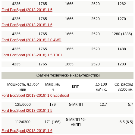
4235
1765
1665
2520
1262
Ford EcoSport (2013-2018) 1.5
4235
1765
1665
2520
1270
Ford EcoSport (2013-2018) 1.6
4235
1765
1665
2520
1280 (1386)
Ford EcoSport (2013-2018) 2.0 4WD
4235
1765
1665
2520
1488
Ford EcoSport (2013-2018) 1.5 TDCi
4235
1765
1665
2520
1283
Краткие технические характеристики
Мощность, л.с./об/
Макс. км/
до 100
Ср. расход
КПП
мин
ч
км/ч, с.
л/100 км.
Ford EcoSport (2013-2018) 1.0 EcoBoost
125/6000
179
5-МКПП
12.7
5.7
Ford EcoSport (2013-2018) 1.5
5-МКПП / 6-
112/6300
171 (166)
6.5 (6.5)
АКПП
Ford EcoSport (2013-2018) 1.6