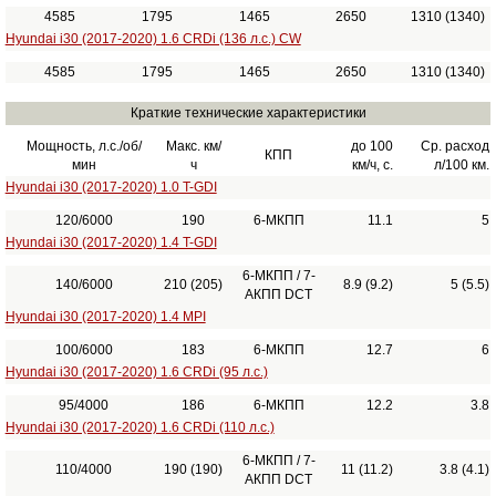
4585
1795
1465
2650
1310 (1340)
Hyundai i30 (2017-2020) 1.6 CRDi (136 л.с.) CW
4585
1795
1465
2650
1310 (1340)
Краткие технические характеристики
Мощность, л.с./об/
Макс. км/
до 100
Ср. расход
КПП
мин
ч
км/ч, с.
л/100 км.
Hyundai i30 (2017-2020) 1.0 T-GDI
120/6000
190
6-МКПП
11.1
5
Hyundai i30 (2017-2020) 1.4 T-GDI
6-МКПП / 7-
140/6000
210 (205)
8.9 (9.2)
5 (5.5)
АКПП DCT
Hyundai i30 (2017-2020) 1.4 MPI
100/6000
183
6-МКПП
12.7
6
Hyundai i30 (2017-2020) 1.6 CRDi (95 л.с.)
95/4000
186
6-МКПП
12.2
3.8
Hyundai i30 (2017-2020) 1.6 CRDi (110 л.с.)
6-МКПП / 7-
110/4000
190 (190)
11 (11.2)
3.8 (4.1)
АКПП DCT