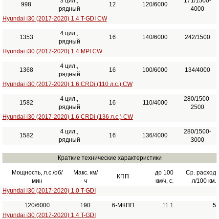
3 цил.,
171/1500-
998
12
120/6000
рядный
4000
Hyundai i30 (2017-2020) 1.4 T-GDI CW
4 цил.,
1353
16
140/6000
242/1500
рядный
Hyundai i30 (2017-2020) 1.4 MPI CW
4 цил.,
1368
16
100/6000
134/4000
рядный
Hyundai i30 (2017-2020) 1.6 CRDi (110 л.с.) CW
4 цил.,
280/1500-
1582
16
110/4000
рядный
2500
Hyundai i30 (2017-2020) 1.6 CRDi (136 л.с.) CW
4 цил.,
280/1500-
1582
16
136/4000
рядный
3000
Краткие технические характеристики
Мощность, л.с./об/
Макс. км/
до 100
Ср. расход
КПП
мин
ч
км/ч, с.
л/100 км.
Hyundai i30 (2017-2020) 1.0 T-GDI
120/6000
190
6-МКПП
11.1
5
Hyundai i30 (2017-2020) 1.4 T-GDI