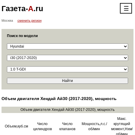
Газета-
А
.ru
☰
Москва
сменить регион
Поиск по модели
Объем двигателя Хендай Ай30 (2017-2020), мощность
Объем двигателя Хендай Ай30 (2017-2020), мощность
Макс.
Число
Число
Мощность,л.с./
крутящий
Объем,куб.см
цилиндров
клапанов
об/мин
момент,Нхм/
об/мин