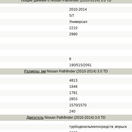
Общие данные о Nissan Pathfinder (2010-2014) 3.0 TD
2010-2014
5/7
Универсал
2210
2980
6
190/515/2091
Размеры, мм
Nissan Pathfinder (2010-2014) 3.0 TD
4813
1848
1781
2853
1570/1570
240
Двигатель
Nissan Pathfinder (2010-2014) 3.0 TD
турбодизель/непосредств. впрыск