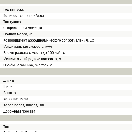
Год выпуска
Количество дверей/мест
Тип кузова
Снаряженная масса, кг
Полная масса, кг
Коэффициент аэродинамического сопротивления, Сх
Максимальная скорость, км/ч
Время разгона с места до 100 км/ч, с
Минимальный радиус поворота, м
Объём багажника, min/max, л
Длина
Ширина
Высота
Колесная база
Колея передняя/задняя
Дорожный просвет
Тип