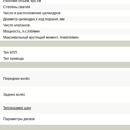
Рабочий объём, куб.см
Степень сжатия
Число и расположение цилиндров
Диаметр цилиндра х ход поршня, мм
Число клапанов
Мощность, л.с./об/мин
Максимальный крутящий момент, Нхм/об/мин
Тип КПП
Тип привода
Передних колёс
Задних колёс
Типоразмер шин
Параметры дисков