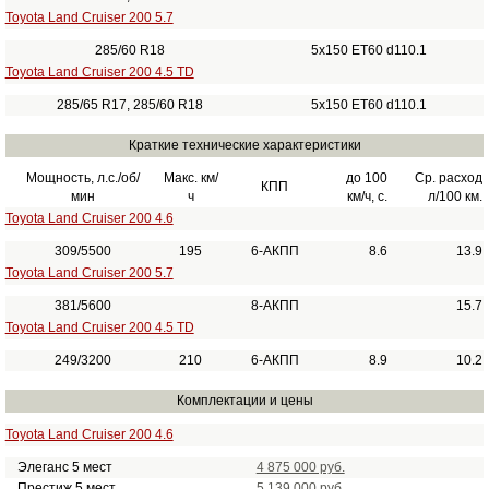
Toyota Land Cruiser 200 5.7
285/60 R18
5x150 ET60 d110.1
Toyota Land Cruiser 200 4.5 TD
285/65 R17, 285/60 R18
5x150 ET60 d110.1
Краткие технические характеристики
Мощность, л.с./об/
Макс. км/
до 100
Ср. расход
КПП
мин
ч
км/ч, с.
л/100 км.
Toyota Land Cruiser 200 4.6
309/5500
195
6-АКПП
8.6
13.9
Toyota Land Cruiser 200 5.7
381/5600
8-АКПП
15.7
Toyota Land Cruiser 200 4.5 TD
249/3200
210
6-АКПП
8.9
10.2
Комплектации и цены
Toyota Land Cruiser 200 4.6
Элеганс 5 мест
4 875 000 руб.
Престиж 5 мест
5 139 000 руб.