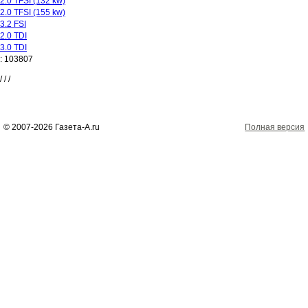
2.0 TFSI (132 kw)
2.0 TFSI (155 kw)
3.2 FSI
2.0 TDI
3.0 TDI
:
103807
/
/
/
© 2007-2026 Газета-А.ru
Полная версия