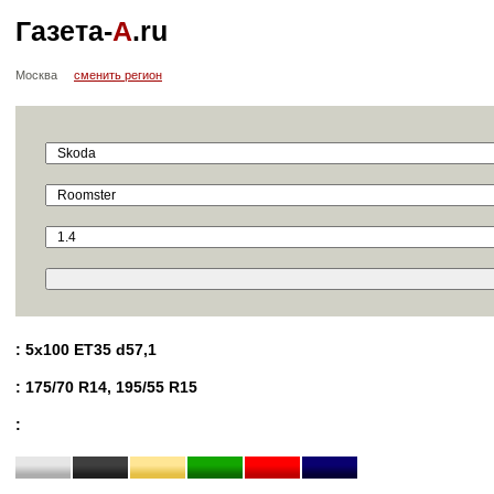
Газета-
А
.ru
Москва
сменить регион
: 5x100 ET35 d57,1
: 175/70 R14, 195/55 R15
: