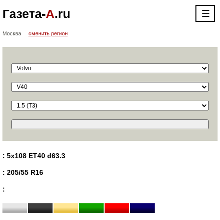
Газета-
А
.ru
☰
Москва
сменить регион
: 5x108 ET40 d63.3
: 205/55 R16
: