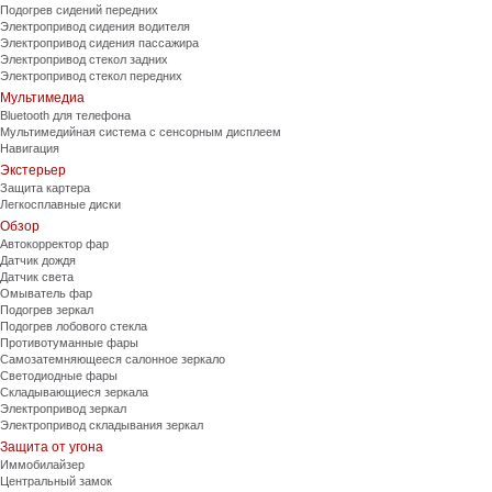
Подогрев сидений передних
Электропривод сидения водителя
Электропривод сидения пассажира
Электропривод стекол задних
Электропривод стекол передних
Мультимедиа
Bluetooth для телефона
Мультимедийная система с сенсорным дисплеем
Навигация
Экстерьер
Защита картера
Легкосплавные диски
Обзор
Автокорректор фар
Датчик дождя
Датчик света
Омыватель фар
Подогрев зеркал
Подогрев лобового стекла
Противотуманные фары
Самозатемняющееся салонное зеркало
Светодиодные фары
Складывающиеся зеркала
Электропривод зеркал
Электропривод складывания зеркал
Защита от угона
Иммобилайзер
Центральный замок