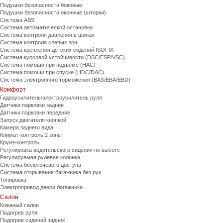
Подушки безопасности боковые
Подушки безопасности оконные (шторки)
Система ABS
Система автоматической остановки
Система контроля давления в шинах
Система контроля слепых зон
Система крепления детских сидений ISOFIX
Система курсовой устойчивости (DSC/ESP/VSC)
Система помощи при подъеме (HAC)
Система помощи при спуске (HDC/DAC)
Система электронного торможения (BAS/EBA/EBD)
Комфорт
Гидроусилитель/электроусилитель руля
Датчики парковки задние
Датчики парковки передние
Запуск двигателя кнопкой
Камера заднего вида
Климат-контроль 2 зоны
Круиз-контроль
Регулировка водительского сидения по высоте
Регулируемая рулевая колонка
Система бесключевого доступа
Система открывания багажника без рук
Тонировка
Электропривод двери багажника
Салон
Кожаный салон
Подогрев руля
Подогрев сидений задних