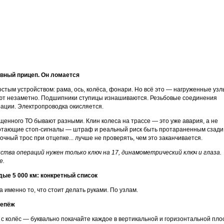
вный прицеп. Он ломается
стым устройством: рама, ось, колёса, фонари. Но всё это — нагруженные узл
ют незаметно. Подшипники ступицы изнашиваются. Резьбовые соединения
ации. Электропроводка окисляется.
енного ТО бывают разными. Клин колеса на трассе — это уже авария, а не
отающие стоп-сигналы — штраф и реальный риск быть протараненным сзади
чный трос при отцепке... лучше не проверять, чем это заканчивается.
ства операций нужен только ключ на 17, динамометрический ключ и глаза.
е.
дые 5 000 км: конкретный список
 именно то, что стоит делать руками. По узлам.
репёж
 с колёс — буквально покачайте каждое в вертикальной и горизонтальной пло