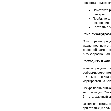
поворота, подсветк
Осмотрите р
фонарей.
Пройдите вз
нехорошие п
Состояние э
Рама: тихая угроза
Осмотр рамы прице
медленнее, но и он
крашеной раме — см
Антикоррозионная 
Расходники и колё
Колёса прицепа ст
деформируется под 
отдельно: для боль
маркировкой на бок
Ресурс подшипников
эксплуатации. Смаз
2 — стандартный в
Отдельная статья 
при стоянке, и есл