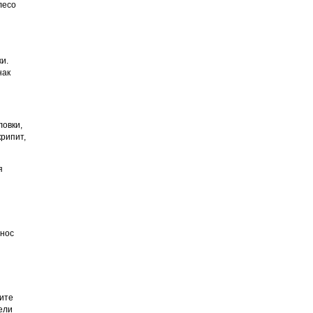
лесо
и.
нак
ловки,
рипит,
я
знос
сите
ели