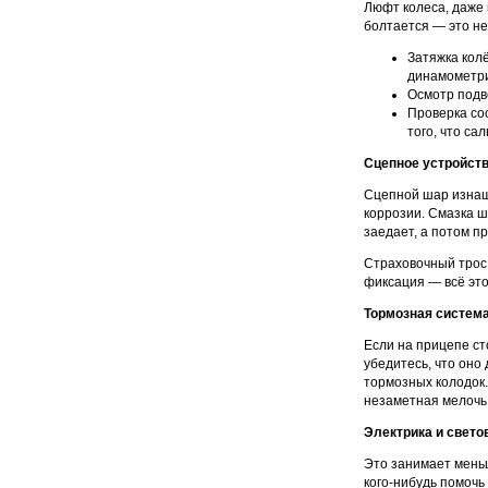
Люфт колеса, даже 
болтается — это не
Затяжка кол
динамометри
Осмотр подв
Проверка со
того, что са
Сцепное устройст
Сцепной шар изнаши
коррозии. Смазка ш
заедает, а потом п
Страховочный трос
фиксация — всё это
Тормозная систем
Если на прицепе ст
убедитесь, что оно
тормозных колодок.
незаметная мелочь
Электрика и свет
Это занимает меньш
кого-нибудь помочь