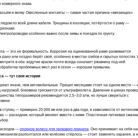
у номерного знака.
азъём и вилку. Окисленные контакты — самая частая причина «мигающих»
глядом по всей длине кабеля. Трещины в изоляции, потёртости о раму —
ризнаки.
лектропроводки особенно важно после зимы и поездок по грунту.
па — это не формальность. Коррозия на оцинкованной раме развивается
а рано или поздно берёт своё, особенно в местах сгибов и скрытых полостях.
отрите в оба: вздутие краски почти всегда означает ржавчину под ней.
обработка проблемных мест раз в сезон — хорошая привычка.
са — тут своя история
ареют иначе, чем автомобильные. Прицеп месяцами стоит на одном месте — 
нагрузкой, боковина трескается от ультрафиолета. Давление в шинах прове
шинства типоразмеров рекомендуется 2,5–3,0 атм, но лучше свериться с
овине.
 ступиц — примерно 20 000 км или раз в два года, в зависимости от интенси
ка — расходник, который меняют вместе с ними. Пластичная литиевая смазка
ыбор.
расходов —
опорное колесо для легкового прицепа
. Оно принимает на себя на
и механизм разболтался или колёсико стёрлось — стоит заменить заранее, а 