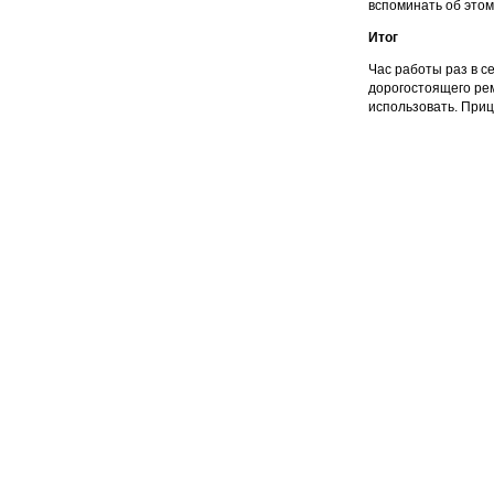
вспоминать об этом
Итог
Час работы раз в с
дорогостоящего рем
использовать. Приц