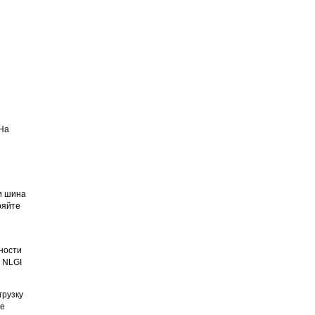
 На
и шина
ряйте
вности
 NLGI
грузку
не