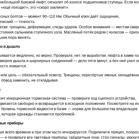
небольшой боковой люфт, сигналит об износе подшипников ступицы. Если ко
 «ещё поездит», это «скоро заклинит».
ёсных болтов — момент 90–110 Нм. Обычный ключ даёт ощущение,
ческий — точность.
ески: трещины, деформации, следы ударов. Особое внимание — местам сварк
стояния сальников ступичного узла. Масляный потёк рядом с колесом — приз
льник пора менять.
во и дышло
вается медленно, но верно. Проверьте, нет ли выработки, люфта в замке го
кворня дышла и шарнирных соединений — дело пяти минут, а без неё узел ск
росто ломается.
 или цепь — обязательный осмотр. Трещины, перетёртые звенья, ненадёжна
 повод заменить, не откладывая.
а
оит инерционная тормозная система — проверьте ход сцепного устройства,
 двигается свободно и возвращается в исходное положение. Посмотрите на и
 Уровень тормозной жидкости в бачке — норма для большинства владельцев
, которая однажды становится проблемой.
овые приборы
е всего времени и при этом часто игнорируется. Подключите прицеп, попро
 — и проверьте все световые приборы: габаритные огни, стоп-сигналы, указат