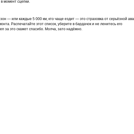
 в момент сцепки.
езон — или каждые 5 000 км, кто чаще ездит — это страховка от серьёзной ав
онта. Распечатайте этот список, уберите в бардачок и не ленитесь его
еп за это скажет спасибо. Молча, зато надёжно.