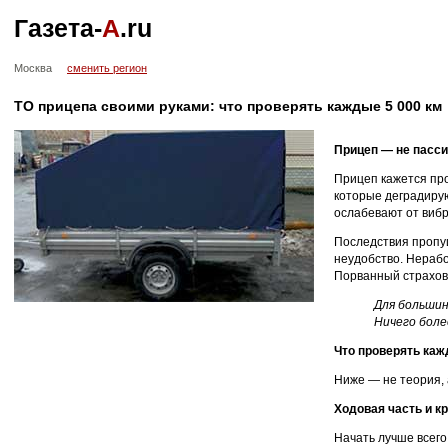
Газета-
А
.ru
Москва
сменить регион
ТО прицепа своими руками: что проверять каждые 5 000 км
Прицеп — не пасси
Прицеп кажется про
которые деградиру
ослабевают от вибр
Последствия пропущ
неудобство. Нераб
Порванный страхово
Для большин
Ничего боле
Что проверять каж
Ниже — не теория, а
Ходовая часть и к
Начать лучше всего