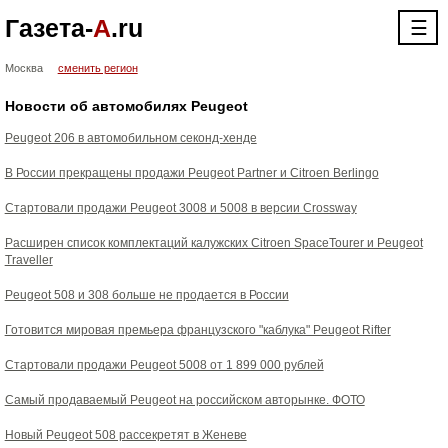
Газета-
А
.ru
☰
Москва
сменить регион
Новости об автомобилях Peugeot
Peugeot 206 в автомобильном секонд-хенде
В России прекращены продажи Peugeot Partner и Citroen Berlingo
Стартовали продажи Peugeot 3008 и 5008 в версии Crossway
Расширен список комплектаций калужских Citroen SpaceTourer и Peugeot
Traveller
Peugeot 508 и 308 больше не продается в России
Готовится мировая премьера французского "каблука" Peugeot Rifter
Стартовали продажи Peugeot 5008 от 1 899 000 рублей
Самый продаваемый Peugeot на российском авторынке. ФОТО
Новый Peugeot 508 рассекретят в Женеве