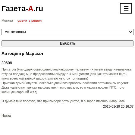
Газета-
А
.ru
☰
Москва
сменить регион
Автоцентр Маршал
30608
При этом благодаря совершенно незнакомому человеку, (я имею ввиду начальника
отдела продаж) мне предоставили скидку с 4-мя нулями (так как это может быть
коммерческой тайной цифру, думаю не стоит оглашать)
Приехав домой спустя несколько дней без проблем поставил автомобиль на учет.
Даже удивился, так как на форумах часто писали: то о недостающем ПТС; то о
копии деклараций и т.д.
Я думаю мне повезло, что при выборе автоцентра, я выбрал именно «Маршал».
2013-01-29 20:16:37
Назад