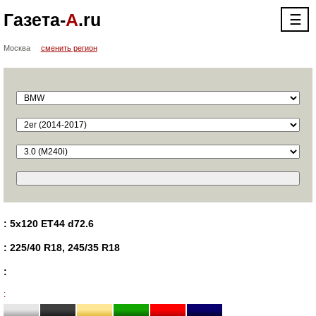
Газета-
А
.ru
☰
Москва
сменить регион
: 5x120 ET44 d72.6
: 225/40 R18, 245/35 R18
:
: