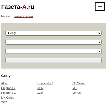
Газета-
А
.ru
☰
Москва
сменить регион
Geely
Atlas
Emgrand X7
LC Cross
Emgrand 7
GC6
MK
Emgrand GT
GC9
MK 08
MK Cross
SC7