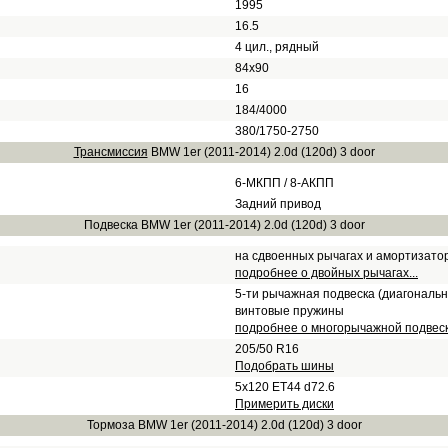
1995
16.5
4 цил., рядный
84х90
16
184/4000
380/1750-2750
Трансмиссия
BMW 1er (2011-2014) 2.0d (120d) 3 door
6-МКПП / 8-АКПП
Задний привод
Подвеска BMW 1er (2011-2014) 2.0d (120d) 3 door
на сдвоенных рычагах и амортизато
подробнее о двойных рычагах...
5-ти рычажная подвеска (диагональн
винтовые пружины
подробнее о многорычажной подвеске
205/50 R16
Подобрать шины
5x120 ET44 d72.6
Примерить диски
Тормоза BMW 1er (2011-2014) 2.0d (120d) 3 door