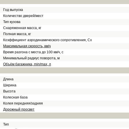
Год выпуска
Количество дверей/мест
Тип кузова
Снаряженная масса, кг
Полная масса, кг
Коэффициент аэродинамического сопротивления, Сх
Максимальная скорость, км/ч
Время разгона с места до 100 км/ч, с
Минимальный радиус поворота, м
Объём багажника, min/max, л
Длина
Ширина
Высота
Колесная база
Колея передняя/задняя
Дорожный просвет
Тип