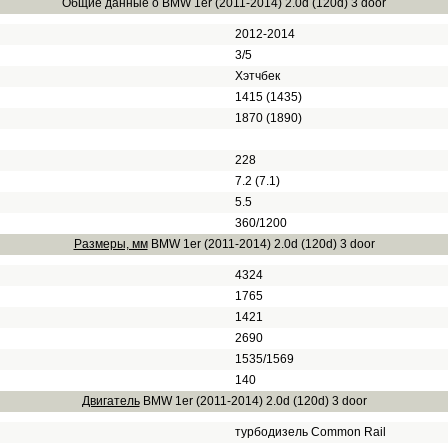
Общие данные о BMW 1er (2011-2014) 2.0d (120d) 3 door
2012-2014
3/5
Хэтчбек
1415 (1435)
1870 (1890)
228
7.2 (7.1)
5.5
360/1200
Размеры, мм
BMW 1er (2011-2014) 2.0d (120d) 3 door
4324
1765
1421
2690
1535/1569
140
Двигатель
BMW 1er (2011-2014) 2.0d (120d) 3 door
турбодизель Common Rail