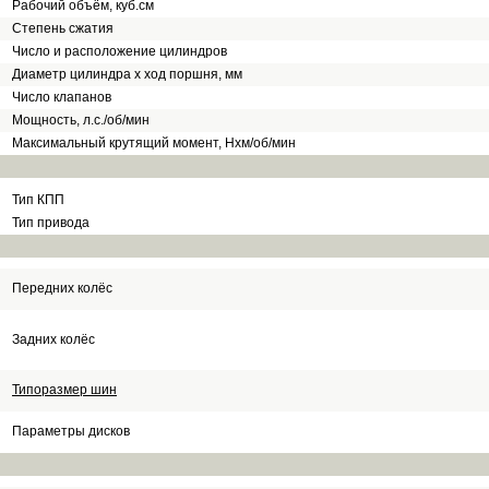
Рабочий объём, куб.см
Степень сжатия
Число и расположение цилиндров
Диаметр цилиндра х ход поршня, мм
Число клапанов
Мощность, л.с./об/мин
Максимальный крутящий момент, Нхм/об/мин
Тип КПП
Тип привода
Передних колёс
Задних колёс
Типоразмер шин
Параметры дисков