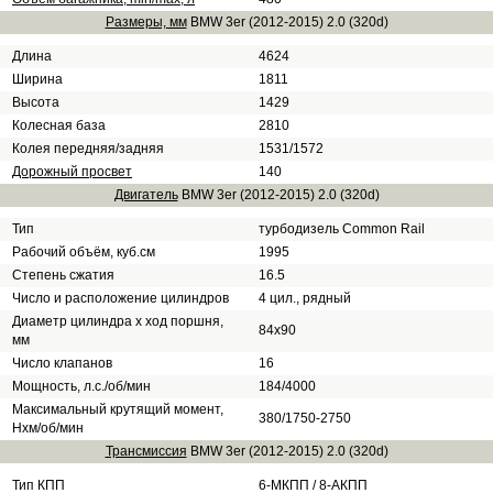
Размеры, мм
BMW 3er (2012-2015) 2.0 (320d)
Длина
4624
Ширина
1811
Высота
1429
Колесная база
2810
Колея передняя/задняя
1531/1572
Дорожный просвет
140
Двигатель
BMW 3er (2012-2015) 2.0 (320d)
Тип
турбодизель Common Rail
Рабочий объём, куб.см
1995
Степень сжатия
16.5
Число и расположение цилиндров
4 цил., рядный
Диаметр цилиндра х ход поршня,
84х90
мм
Число клапанов
16
Мощность, л.с./об/мин
184/4000
Максимальный крутящий момент,
380/1750-2750
Нхм/об/мин
Трансмиссия
BMW 3er (2012-2015) 2.0 (320d)
Тип КПП
6-МКПП / 8-АКПП