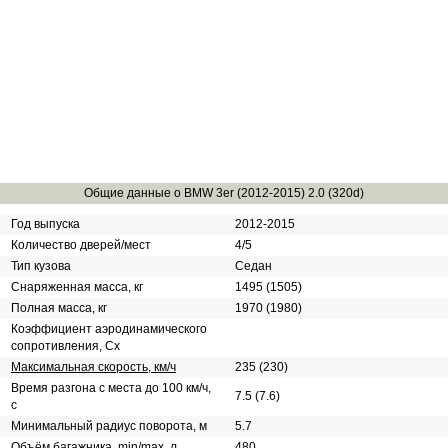
Общие данные о BMW 3er (2012-2015) 2.0 (320d)
Год выпуска
2012-2015
Количество дверей/мест
4/5
Тип кузова
Седан
Снаряженная масса, кг
1495 (1505)
Полная масса, кг
1970 (1980)
Коэффициент аэродинамического
сопротивления, Сх
Максимальная скорость, км/ч
235 (230)
Время разгона с места до 100 км/ч,
7.5 (7.6)
с
Минимальный радиус поворота, м
5.7
Объём багажника, min/max, л
480