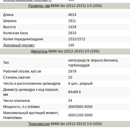
Размеры, мм
BMW 3er (2012-2015) 3.0 (335i)
Длина
4624
Ширина
1811
Высота
1429
Колесная база
2810
Колея передняя/задняя
1531/1572
Дорожный просвет
140
Двигатель
BMW 3er (2012-2015) 3.0 (335i)
непосредств. впрыск бензина,
Тип
турбонаддув
Рабочий объём, куб.см
2979
Степень сжатия
10
Число и расположение цилиндров
6 цил., рядный
Диаметр цилиндра х ход поршня,
84х89.6
мм
Число клапанов
24
Мощность, л.с./об/мин
306/5800-6000
Максимальный крутящий момент,
400/1200-5000
Нхм/об/мин
Трансмиссия
BMW 3er (2012-2015) 3.0 (335i)