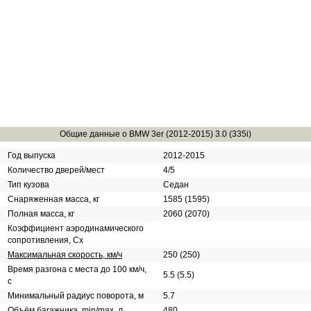
Общие данные о BMW 3er (2012-2015) 3.0 (335i)
Год выпуска
2012-2015
Количество дверей/мест
4/5
Тип кузова
Седан
Снаряженная масса, кг
1585 (1595)
Полная масса, кг
2060 (2070)
Коэффициент аэродинамического
сопротивления, Сх
Максимальная скорость, км/ч
250 (250)
Время разгона с места до 100 км/ч,
5.5 (5.5)
с
Минимальный радиус поворота, м
5.7
Объём багажника, min/max, л
480