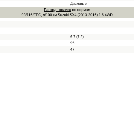
Дисковые
Расход топлива
по нормам
93/116/EEC, л/100 км Suzuki SX4 (2013-2016) 1.6 4WD
6.7 (7.2)
95
47