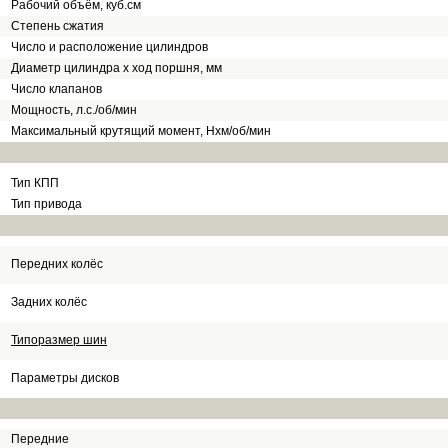
Рабочий объём, куб.см
Степень сжатия
Число и расположение цилиндров
Диаметр цилиндра х ход поршня, мм
Число клапанов
Мощность, л.с./об/мин
Максимальный крутящий момент, Нхм/об/мин
Тип КПП
Тип привода
Передних колёс
Задних колёс
Типоразмер шин
Параметры дисков
Передние