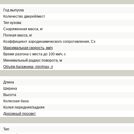
Год выпуска
Количество дверей/мест
Тип кузова
Снаряженная масса, кг
Полная масса, кг
Коэффициент аэродинамического сопротивления, Сх
Максимальная скорость, км/ч
Время разгона с места до 100 км/ч, с
Минимальный радиус поворота, м
Объём багажника, min/max, л
Длина
Ширина
Высота
Колесная база
Колея передняя/задняя
Дорожный просвет
Тип