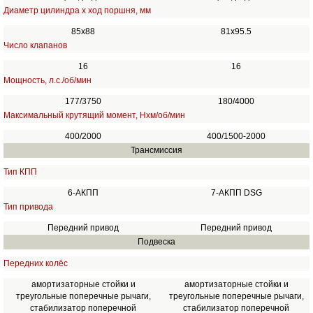
Диаметр цилиндра х ход поршня, мм
85х88
81x95.5
Число клапанов
16
16
Мощность, л.с./об/мин
177/3750
180/4000
Максимальный крутящий момент, Нхм/об/мин
400/2000
400/1500-2000
Трансмиссия
Тип КПП
6-АКПП
7-АКПП DSG
Тип привода
Передний привод
Передний привод
Подвеска
Передних колёс
амортизаторные стойки и
амортизаторные стойки и
треугольные поперечные рычаги,
треугольные поперечные рычаги,
стабилизатор поперечной
стабилизатор поперечной