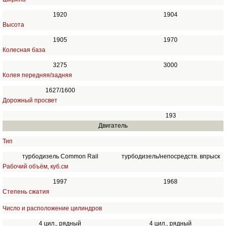
1920
1904
Высота
1905
1970
Колесная база
3275
3000
Колея передняя/задняя
1627/1600
Дорожный просвет
193
Двигатель
Тип
турбодизель Common Rail
турбодизель/непосредств. впрыск
Рабочий объём, куб.см
1997
1968
Степень сжатия
Число и расположение цилиндров
4 цил., рядный
4 цил., рядный