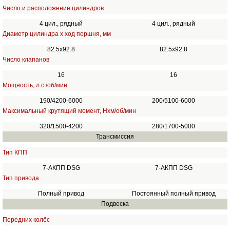
Число и расположение цилиндров
4 цил., рядный
4 цил., рядный
Диаметр цилиндра х ход поршня, мм
82.5x92.8
82.5х92.8
Число клапанов
16
16
Мощность, л.с./об/мин
190/4200-6000
200/5100-6000
Максимальный крутящий момент, Нхм/об/мин
320/1500-4200
280/1700-5000
Трансмиссия
Тип КПП
7-АКПП DSG
7-АКПП DSG
Тип привода
Полный привод
Постоянный полный привод
Подвеска
Передних колёс