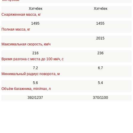
Хэтчбек
Хэтчбек
Снаряженная масса, кг
1495
1455
Полная масса, кг
2015
Максимальная скорость, км/ч
216
236
Время разгона с места до 100 км/ч, с
7.2
6.7
Минимальный радиус поворота, м
5.6
5.4
Объём багажника, min/max, л
392/1237
370/1100