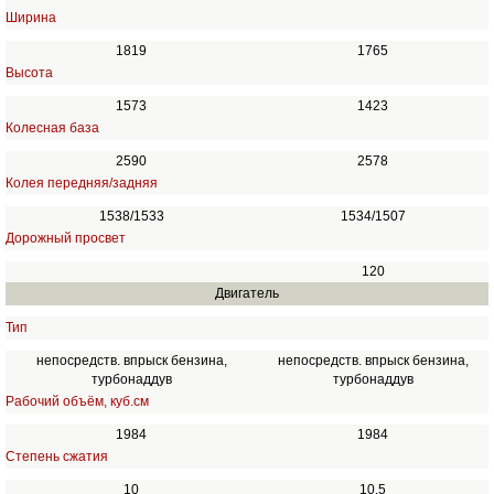
Ширина
1819
1765
Высота
1573
1423
Колесная база
2590
2578
Колея передняя/задняя
1538/1533
1534/1507
Дорожный просвет
120
Двигатель
Тип
непосредств. впрыск бензина,
непосредств. впрыск бензина,
турбонаддув
турбонаддув
Рабочий объём, куб.см
1984
1984
Степень сжатия
10
10.5